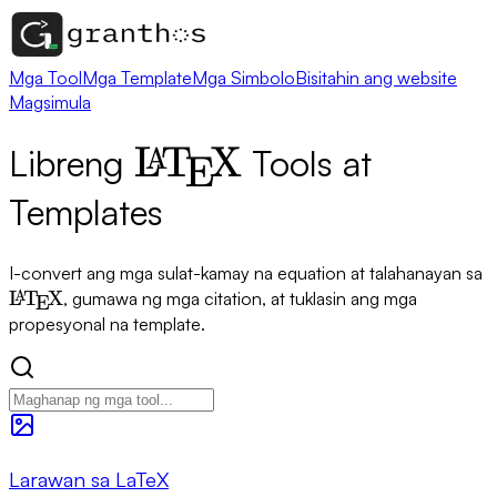
Mga Tool
Mga Template
Mga Simbolo
Bisitahin ang website
Magsimula
\LaTeX
L
T
X
Libreng
Tools at
A
E
Templates
\
I-convert ang mga sulat-kamay na equation at talahanayan sa
L
T
X
, gumawa ng mga citation, at tuklasin ang mga
A
E
propesyonal na template.
Larawan sa LaTeX