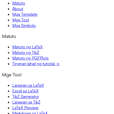
Matuto
About
Mga Template
Mga Tool
Mga Simbolo
Matuto
Matuto ng LaTeX
Matuto ng TikZ
Matuto ng PGFPlots
Tingnan lahat ng tutorial →
Mga Tool
Larawan sa LaTeX
Excel sa LaTeX
TikZ Generator
Larawan sa TikZ
LaTeX Preview
Markdown sa LaTeX