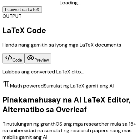
Loading...
I-convert sa LaTeX
OUTPUT
LaTeX Code
Handa nang gamitin sa iyong mga LaTeX documents
Code
Preview
Lalabas ang converted LaTeX dito...
Math powered
Sumulat ng LaTeX gamit ang AI
Pinakamahusay na AI LaTeX Editor,
Alternatibo sa Overleaf
Tinutulungan ng granthOS ang mga researcher mula sa 15+
na unibersidad na sumulat ng research papers nang mas
mabilis gamit ang AI