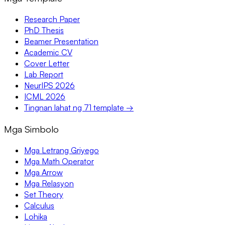
Research Paper
PhD Thesis
Beamer Presentation
Academic CV
Cover Letter
Lab Report
NeurIPS 2026
ICML 2026
Tingnan lahat ng 71 template →
Mga Simbolo
Mga Letrang Griyego
Mga Math Operator
Mga Arrow
Mga Relasyon
Set Theory
Calculus
Lohika