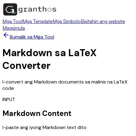
Mga Tool
Mga Template
Mga Simbolo
Bisitahin ang website
Magsimula
Bumalik sa Mga Tool
Markdown sa LaTeX
Converter
I-convert ang Markdown documents sa malinis na LaTeX
code
INPUT
Markdown Content
I-paste ang iyong Markdown text dito