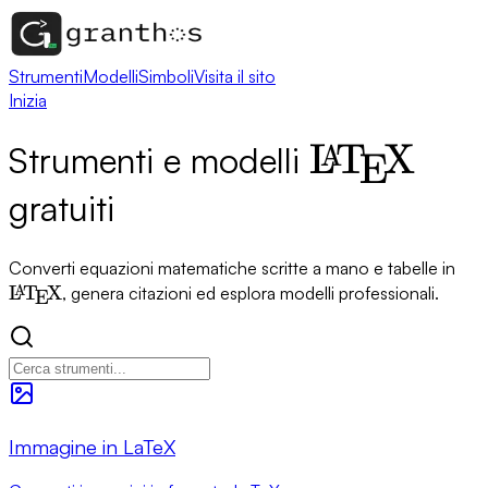
Strumenti
Modelli
Simboli
Visita il sito
Inizia
\LaTeX
L
T
X
Strumenti e modelli
A
E
gratuiti
\L
Converti equazioni matematiche scritte a mano e tabelle in
L
T
X
, genera citazioni ed esplora modelli professionali.
A
E
Immagine in LaTeX