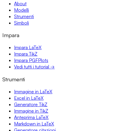
About
Modelli
Strumenti
Simboli
Impara
Impara LaTeX
Impara TikZ
Impara PGFPlots
Vedi tutti i tutorial →
Strumenti
Immagine in LaTeX
Excel in LaTeX
Generatore TikZ
Immagine in TikZ
Anteprima LaTeX
Markdown in LaTeX
Generatore citazioni