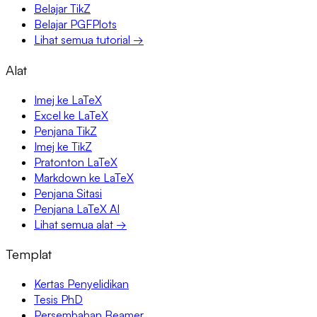
Belajar TikZ
Belajar PGFPlots
Lihat semua tutorial →
Alat
Imej ke LaTeX
Excel ke LaTeX
Penjana TikZ
Imej ke TikZ
Pratonton LaTeX
Markdown ke LaTeX
Penjana Sitasi
Penjana LaTeX AI
Lihat semua alat →
Templat
Kertas Penyelidikan
Tesis PhD
Persembahan Beamer