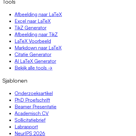
Tools
Afbeelding naar LaTeX
Excel naar LaTeX
TikZ Generator
Afbeelding naar TikZ
LaTeX Voorbeeld
Markdown naar LaTeX
Citatie Generator
AI LaTeX Generator
Bekijk alle tools →
Sjablonen
Onderzoeksartikel
PhD Proefschrift
Beamer Presentatie
Academisch CV
Sollicitatiebrief
Labrapport
NeurIPS 2026