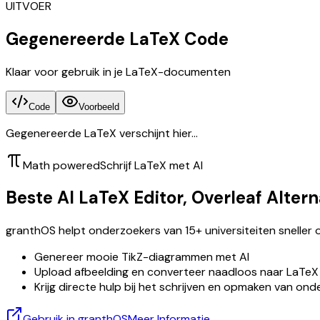
UITVOER
Gegenereerde LaTeX Code
Klaar voor gebruik in je LaTeX-documenten
Code
Voorbeeld
Gegenereerde LaTeX verschijnt hier...
Math powered
Schrijf LaTeX met AI
Beste AI LaTeX Editor, Overleaf Altern
granthOS helpt onderzoekers van 15+ universiteiten sneller 
Genereer mooie TikZ-diagrammen met AI
Upload afbeelding en converteer naadloos naar LaTeX
Krijg directe hulp bij het schrijven en opmaken van ond
Gebruik in granthOS
Meer Informatie